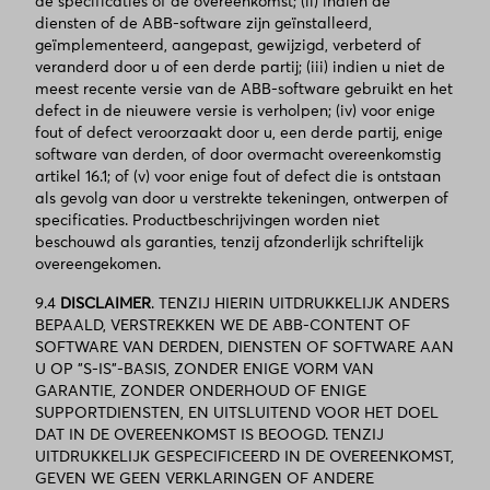
de specificaties of de overeenkomst; (ii) indien de
diensten of de ABB-software zijn geïnstalleerd,
geïmplementeerd, aangepast, gewijzigd, verbeterd of
veranderd door u of een derde partij; (iii) indien u niet de
meest recente versie van de ABB-software gebruikt en het
defect in de nieuwere versie is verholpen; (iv) voor enige
fout of defect veroorzaakt door u, een derde partij, enige
software van derden, of door overmacht overeenkomstig
artikel 16.1; of (v) voor enige fout of defect die is ontstaan
als gevolg van door u verstrekte tekeningen, ontwerpen of
specificaties. Productbeschrijvingen worden niet
beschouwd als garanties, tenzij afzonderlijk schriftelijk
overeengekomen.
9.4
DISCLAIMER
. TENZIJ HIERIN UITDRUKKELIJK ANDERS
BEPAALD, VERSTREKKEN WE DE ABB-CONTENT OF
SOFTWARE VAN DERDEN, DIENSTEN OF SOFTWARE AAN
U OP "S-IS"-BASIS, ZONDER ENIGE VORM VAN
GARANTIE, ZONDER ONDERHOUD OF ENIGE
SUPPORTDIENSTEN, EN UITSLUITEND VOOR HET DOEL
DAT IN DE OVEREENKOMST IS BEOOGD. TENZIJ
UITDRUKKELIJK GESPECIFICEERD IN DE OVEREENKOMST,
GEVEN WE GEEN VERKLARINGEN OF ANDERE