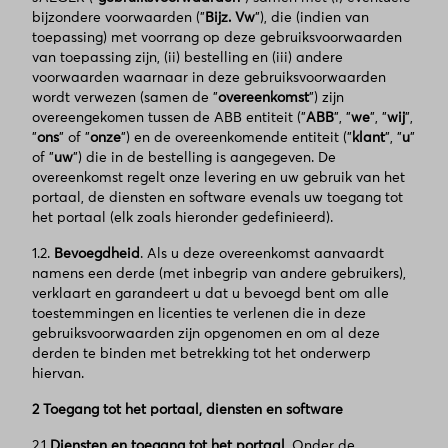
bijzondere voorwaarden ("
Bijz. Vw
"), die (indien van
toepassing) met voorrang op deze gebruiksvoorwaarden
van toepassing zijn, (ii) bestelling en (iii) andere
voorwaarden waarnaar in deze gebruiksvoorwaarden
wordt verwezen (samen de "
overeenkomst
") zijn
overeengekomen tussen de ABB entiteit ("
ABB
", "
we
", "
wij
",
"
ons
" of "
onze
") en de overeenkomende entiteit ("
klant
", "
u
"
of "
uw
") die in de bestelling is aangegeven. De
overeenkomst regelt onze levering en uw gebruik van het
portaal, de diensten en software evenals uw toegang tot
het portaal (elk zoals hieronder gedefinieerd).
1.2.
Bevoegdheid
. Als u deze overeenkomst aanvaardt
namens een derde (met inbegrip van andere gebruikers),
verklaart en garandeert u dat u bevoegd bent om alle
toestemmingen en licenties te verlenen die in deze
gebruiksvoorwaarden zijn opgenomen en om al deze
derden te binden met betrekking tot het onderwerp
hiervan.
2 Toegang tot het portaal, diensten en software
2.1
Diensten en toegang tot het portaal
. Onder de