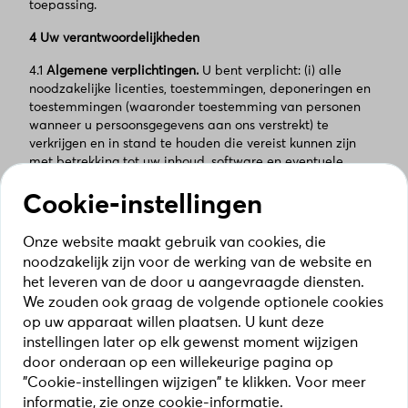
toepassing.
4 Uw verantwoordelijkheden
4.1
Algemene verplichtingen.
U bent verplicht: (i) alle
noodzakelijke licenties, toestemmingen, deponeringen en
toestemmingen (waaronder toestemming van personen
wanneer u persoonsgegevens aan ons verstrekt) te
verkrijgen en in stand te houden die vereist kunnen zijn
met betrekking tot uw inhoud, software en eventuele
andere inhoud die door u in verband met de diensten en
uw accounts in verband met het portaal wordt verstrekt;
Cookie-instellingen
(ii) wanneer u externe items gebruikt, de respectieve
gebruiksvoorwaarden en de licentievoorwaarden in
Onze website maakt gebruik van cookies, die
verband met externe items na te leven; (iii) zonder
noodzakelijk zijn voor de werking van de website en
onnodige vertraging, de benodigde software en eventuele
het leveren van de door u aangevraagde diensten.
door ons verstrekte updates of upgrades (in
We zouden ook graag de volgende optionele cookies
overeenstemming met de respectievelijke specificaties en
op uw apparaat willen plaatsen. U kunt deze
instructies) volledig en nauwkeurig op uw
instellingen later op elk gewenst moment wijzigen
computersystemen en/of mobiele apparaten (voor zover
door onderaan op een willekeurige pagina op
van toepassing) te installeren; (iv) eventuele beperkingen
met betrekking tot toegestane gebruikerstypen na te
"Cookie-instellingen wijzigen" te klikken. Voor meer
leven; (v) te voldoen aan onze redelijke instructies met
informatie, zie onze cookie-informatie.