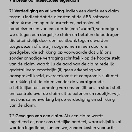
7 Inbreuk op intellectuele eigendom
7.1
Verdediging en vrijwaring.
Indien een derde een claim
tegen u indient dat de diensten of de ABB-software
inbreuk maken op auteursrechten, octrooien of
handelsmerken van een derde (een "
claim
"), verdedigen
we u tegen een dergelijke claim en betalen de bedragen
die uiteindelijk door een rechtbank tegen u worden
toegewezen of die zijn opgenomen in een door ons
goedgekeurde schikking, op voorwaarde dat u (i) ons
zonder onnodige vertraging schriftelijk op de hoogte stelt
van de claim, waarbij u de aard van de claim redelijk
gedetailleerd omschrijft; (ii) geen erkenning van
aansprakelijkheid, overeenkomst of compromis sluit met
betrekking tot de claim zonder de voorafgaande
schriftelijke toestemming van ons; en (iii) ons in staat stelt
om controle over de claim uit te oefenen en redelijkerwijs
met ons samenwerking bij de verdediging en schikking
van de claim.
7.2
Gevolgen van een claim.
Als een claim wordt
ingediend of, naar ons redelijke oordeel, waarschijnlijk zal
worden ingediend, kunnen we, zonder kosten voor u: (i)