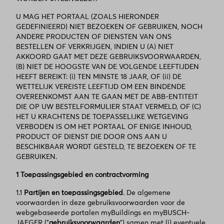
U MAG HET PORTAAL (ZOALS HIERONDER
GEDEFINIEERD) NIET BEZOEKEN OF GEBRUIKEN, NOCH
ANDERE PRODUCTEN OF DIENSTEN VAN ONS
BESTELLEN OF VERKRIJGEN, INDIEN U (A) NIET
AKKOORD GAAT MET DEZE GEBRUIKSVOORWAARDEN,
(B) NIET DE HOOGSTE VAN DE VOLGENDE LEEFTIJDEN
HEEFT BEREIKT: (i) TEN MINSTE 18 JAAR, OF (ii) DE
WETTELIJK VEREISTE LEEFTIJD OM EEN BINDENDE
OVEREENKOMST AAN TE GAAN MET DE ABB-ENTITEIT
DIE OP UW BESTELFORMULIER STAAT VERMELD, OF (C)
HET U KRACHTENS DE TOEPASSELIJKE WETGEVING
VERBODEN IS OM HET PORTAAL OF ENIGE INHOUD,
PRODUCT OF DIENST DIE DOOR ONS AAN U
BESCHIKBAAR WORDT GESTELD, TE BEZOEKEN OF TE
GEBRUIKEN.
1 Toepassingsgebied en contractvorming
1.1
Partijen en toepassingsgebied
. De algemene
voorwaarden in deze gebruiksvoorwaarden voor de
webgebaseerde portalen myBuildings en myBUSCH-
JAEGER ("
gebruiksvoorwaarden
") samen met (i) eventuele