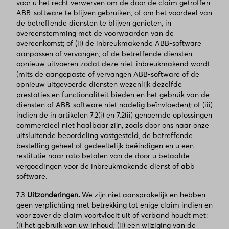
voor u het recht verwerven om de door de claim getroffen
ABB-software te blijven gebruiken, of om het voordeel van
de betreffende diensten te blijven genieten, in
overeenstemming met de voorwaarden van de
overeenkomst; of (ii) de inbreukmakende ABB-software
aanpassen of vervangen, of de betreffende diensten
opnieuw uitvoeren zodat deze niet-inbreukmakend wordt
(mits de aangepaste of vervangen ABB-software of de
opnieuw uitgevoerde diensten wezenlijk dezelfde
prestaties en functionaliteit bieden en het gebruik van de
diensten of ABB-software niet nadelig beïnvloeden); of (iii)
indien de in artikelen 7.2(i) en 7.2(ii) genoemde oplossingen
commercieel niet haalbaar zijn, zoals door ons naar onze
uitsluitende beoordeling vastgesteld, de betreffende
bestelling geheel of gedeeltelijk beëindigen en u een
restitutie naar rato betalen van de door u betaalde
vergoedingen voor de inbreukmakende dienst of abb
software.
7.3
Uitzonderingen.
We zijn niet aansprakelijk en hebben
geen verplichting met betrekking tot enige claim indien en
voor zover de claim voortvloeit uit of verband houdt met:
(i) het gebruik van uw inhoud; (ii) een wijziging van de