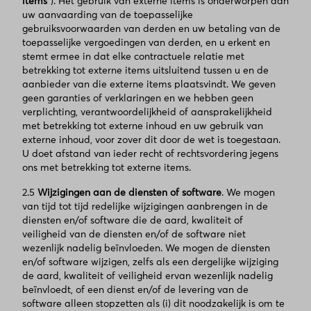
items
"). Het gebruik van externe items is onderworpen aan
uw aanvaarding van de toepasselijke
gebruiksvoorwaarden van derden en uw betaling van de
toepasselijke vergoedingen van derden, en u erkent en
stemt ermee in dat elke contractuele relatie met
betrekking tot externe items uitsluitend tussen u en de
aanbieder van die externe items plaatsvindt. We geven
geen garanties of verklaringen en we hebben geen
verplichting, verantwoordelijkheid of aansprakelijkheid
met betrekking tot externe inhoud en uw gebruik van
externe inhoud, voor zover dit door de wet is toegestaan.
U doet afstand van ieder recht of rechtsvordering jegens
ons met betrekking tot externe items.
2.5
Wijzigingen aan de diensten of software
. We mogen
van tijd tot tijd redelijke wijzigingen aanbrengen in de
diensten en/of software die de aard, kwaliteit of
veiligheid van de diensten en/of de software niet
wezenlijk nadelig beïnvloeden. We mogen de diensten
en/of software wijzigen, zelfs als een dergelijke wijziging
de aard, kwaliteit of veiligheid ervan wezenlijk nadelig
beïnvloedt, of een dienst en/of de levering van de
software alleen stopzetten als (i) dit noodzakelijk is om te