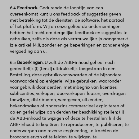
6.4
Feedback.
Gedurende de looptijd van een
overeenkomst kunt u ons feedback of suggesties geven
met betrekking tot de diensten, de software, het portaal
of het platform. Wij en onze gelieerde ondernemingen
hebben het recht om dergelijke feedback en suggesties te
gebruiken, zelfs als deze als vertrouwelijk zijn aangemerkt
(zie artikel 14.1), zonder enige beperkingen en zonder enige
vergoeding aan u.
6.5
Beperkingen.
U zult de ABB-inhoud geheel noch
gedeeltelijk (i) (tenzij uitdrukkelijk toegestaan in een
Bestelling, deze gebruiksvoorwaarden of de bijzondere
voorwaarden) op enigerlei wijze gebruiken, waaronder
voor gebruik door derden, met inbegrip van licenties,
sublicenties, verkopen, doorverkopen, leasen, overdragen,
toewijzen, distribueren, weergeven, uitzenden,
bekendmaken of anderszins commercieel exploiteren of
op enigerlei wijze aan derden ter beschikking stellen; (ii)
de ABB-inhoud te wijzigen of deze te herstellen; (iii) de
ABB-inhoud te kopiëren, te reproduceren, te publiceren, te
onderwerpen aan reverse engineering, te trachten de
broncode ervan af te leiden, te wijzigen, te