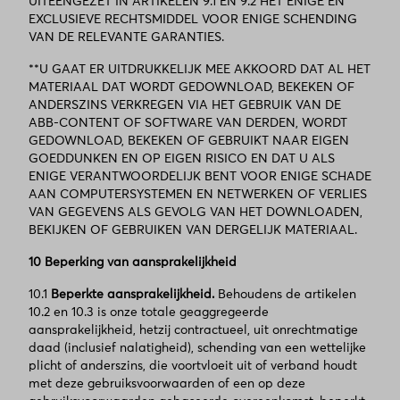
UITEENGEZET IN ARTIKELEN 9.1 EN 9.2 HET ENIGE EN
EXCLUSIEVE RECHTSMIDDEL VOOR ENIGE SCHENDING
VAN DE RELEVANTE GARANTIES.
**U GAAT ER UITDRUKKELIJK MEE AKKOORD DAT AL HET
MATERIAAL DAT WORDT GEDOWNLOAD, BEKEKEN OF
ANDERSZINS VERKREGEN VIA HET GEBRUIK VAN DE
ABB-CONTENT OF SOFTWARE VAN DERDEN, WORDT
GEDOWNLOAD, BEKEKEN OF GEBRUIKT NAAR EIGEN
GOEDDUNKEN EN OP EIGEN RISICO EN DAT U ALS
ENIGE VERANTWOORDELIJK BENT VOOR ENIGE SCHADE
AAN COMPUTERSYSTEMEN EN NETWERKEN OF VERLIES
VAN GEGEVENS ALS GEVOLG VAN HET DOWNLOADEN,
BEKIJKEN OF GEBRUIKEN VAN DERGELIJK MATERIAAL.
10 Beperking van aansprakelijkheid
10.1
Beperkte aansprakelijkheid.
Behoudens de artikelen
10.2 en 10.3 is onze totale geaggregeerde
aansprakelijkheid, hetzij contractueel, uit onrechtmatige
daad (inclusief nalatigheid), schending van een wettelijke
plicht of anderszins, die voortvloeit uit of verband houdt
met deze gebruiksvoorwaarden of een op deze