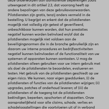
deze onderworpen aan aanvullende beperkingen zoals
uiteengezet in dit artikel 2.3, dat voorrang heeft op
andere bepalingen van deze gebruiksvoorwaarden.
Pilotdiensten zijn gratis, tenzij anders vermeld in de
bestelling. U begrijpt en erkent dat de pilotdiensten
mogelijk niet volledig zijn getest of geverifieerd,
onbeschikbaar kunnen worden, dat hun prestaties
negatief kunnen worden beïnvloed en/of dat de
pilotdiensten mogelijk niet voldoen aan de
beveiligingsnormen die in de branche gebruikelijk zijn en
daarom uw interne procedures en bedrijfsactiviteiten
negatief kunnen beïnvloeden of de functionaliteit van uw
systemen of apparaten kunnen aantasten. U mag de
pilotdiensten alleen gebruiken voor uw intern gebruik met
als doel de pilotdiensten te beoordelen, evalueren en
testen. Het gebruik van de pilotdiensten geschiedt op uw
eigen risico. We kunnen, naar eigen goeddunken, (i) de
pilotdiensten of functies van de pilotdiensten wijzigen; (ii)
upgrades, patches of onderhoud leveren; of (iii) de
pilotdiensten of de toegang tot de pilotdiensten
beëindigen, beperken, opschorten of stopzetten. Onze
aansprakelijkheid voor alle claims, schade, verlies en
schadeloosstellingen die voortvloeien uit of in verband