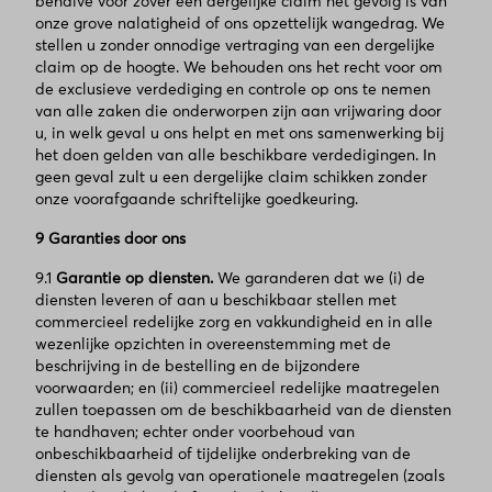
behalve voor zover een dergelijke claim het gevolg is van
onze grove nalatigheid of ons opzettelijk wangedrag. We
stellen u zonder onnodige vertraging van een dergelijke
claim op de hoogte. We behouden ons het recht voor om
de exclusieve verdediging en controle op ons te nemen
van alle zaken die onderworpen zijn aan vrijwaring door
u, in welk geval u ons helpt en met ons samenwerking bij
het doen gelden van alle beschikbare verdedigingen. In
geen geval zult u een dergelijke claim schikken zonder
onze voorafgaande schriftelijke goedkeuring.
9 Garanties door ons
9.1
Garantie op diensten.
We garanderen dat we (i) de
diensten leveren of aan u beschikbaar stellen met
commercieel redelijke zorg en vakkundigheid en in alle
wezenlijke opzichten in overeenstemming met de
beschrijving in de bestelling en de bijzondere
voorwaarden; en (ii) commercieel redelijke maatregelen
zullen toepassen om de beschikbaarheid van de diensten
te handhaven; echter onder voorbehoud van
onbeschikbaarheid of tijdelijke onderbreking van de
diensten als gevolg van operationele maatregelen (zoals