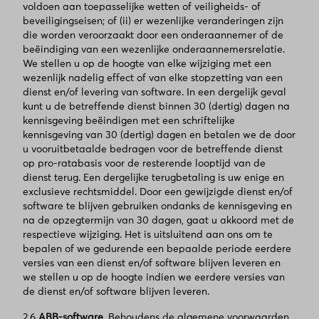
voldoen aan toepasselijke wetten of veiligheids- of
beveiligingseisen; of (ii) er wezenlijke veranderingen zijn
die worden veroorzaakt door een onderaannemer of de
beëindiging van een wezenlijke onderaannemersrelatie.
We stellen u op de hoogte van elke wijziging met een
wezenlijk nadelig effect of van elke stopzetting van een
dienst en/of levering van software. In een dergelijk geval
kunt u de betreffende dienst binnen 30 (dertig) dagen na
kennisgeving beëindigen met een schriftelijke
kennisgeving van 30 (dertig) dagen en betalen we de door
u vooruitbetaalde bedragen voor de betreffende dienst
op pro-ratabasis voor de resterende looptijd van de
dienst terug. Een dergelijke terugbetaling is uw enige en
exclusieve rechtsmiddel. Door een gewijzigde dienst en/of
software te blijven gebruiken ondanks de kennisgeving en
na de opzegtermijn van 30 dagen, gaat u akkoord met de
respectieve wijziging. Het is uitsluitend aan ons om te
bepalen of we gedurende een bepaalde periode eerdere
versies van een dienst en/of software blijven leveren en
we stellen u op de hoogte indien we eerdere versies van
de dienst en/of software blijven leveren.
2.6
ABB-software
. Behoudens de algemene voorwaarden