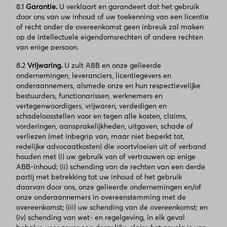
8.1
Garantie.
U verklaart en garandeert dat het gebruik
door ons van uw inhoud of uw toekenning van een licentie
of recht onder de overeenkomst geen inbreuk zal maken
op de intellectuele eigendomsrechten of andere rechten
van enige persoon.
8.2
Vrijwaring.
U zult ABB en onze gelieerde
ondernemingen, leveranciers, licentiegevers en
onderaannemers, alsmede onze en hun respectievelijke
bestuurders, functionarissen, werknemers en
vertegenwoordigers, vrijwaren, verdedigen en
schadeloosstellen voor en tegen alle kosten, claims,
vorderingen, aansprakelijkheden, uitgaven, schade of
verliezen (met inbegrip van, maar niet beperkt tot,
redelijke advocaatkosten) die voortvloeien uit of verband
houden met (i) uw gebruik van of vertrouwen op enige
ABB-inhoud; (ii) schending van de rechten van een derde
partij met betrekking tot uw inhoud of het gebruik
daarvan door ons, onze gelieerde ondernemingen en/of
onze onderaannemers in overeenstemming met de
overeenkomst; (iii) uw schending van de overeenkomst; en
(iv) schending van wet- en regelgeving, in elk geval