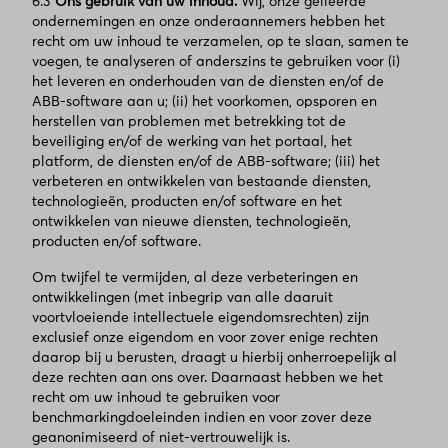
6.3
Ons gebruik van uw inhoud.
Wij, onze gelieerde
ondernemingen en onze onderaannemers hebben het
recht om uw inhoud te verzamelen, op te slaan, samen te
voegen, te analyseren of anderszins te gebruiken voor (i)
het leveren en onderhouden van de diensten en/of de
ABB-software aan u; (ii) het voorkomen, opsporen en
herstellen van problemen met betrekking tot de
beveiliging en/of de werking van het portaal, het
platform, de diensten en/of de ABB-software; (iii) het
verbeteren en ontwikkelen van bestaande diensten,
technologieën, producten en/of software en het
ontwikkelen van nieuwe diensten, technologieën,
producten en/of software.
Om twijfel te vermijden, al deze verbeteringen en
ontwikkelingen (met inbegrip van alle daaruit
voortvloeiende intellectuele eigendomsrechten) zijn
exclusief onze eigendom en voor zover enige rechten
daarop bij u berusten, draagt u hierbij onherroepelijk al
deze rechten aan ons over. Daarnaast hebben we het
recht om uw inhoud te gebruiken voor
benchmarkingdoeleinden indien en voor zover deze
geanonimiseerd of niet-vertrouwelijk is.